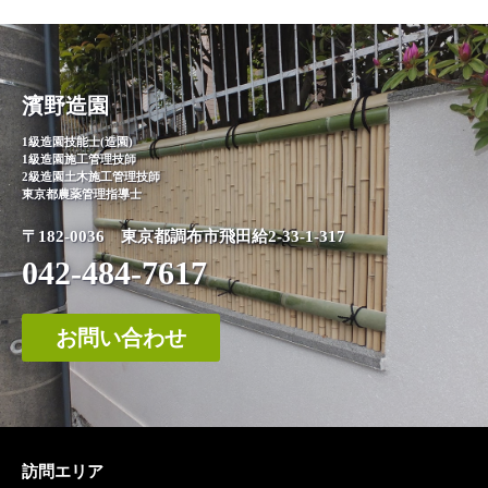
濱野造園
1級造園技能士(造園)
1級造園施工管理技師
2級造園土木施工管理技師
東京都農薬管理指導士
〒182-0036 東京都調布市飛田給2-33-1-317
042-484-7617
お問い合わせ
訪問エリア