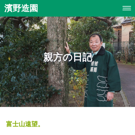
濱野造園
親方の日記
富士山遠望。