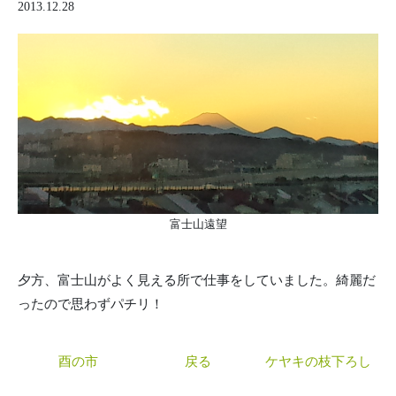
2013.12.28
濱野造園について
富士山遠望
施工事例
夕方、富士山がよく見える所で仕事をしていました。綺麗だ
親方の日記
ったので思わずパチリ！
庭師のFAQ
酉の市
戻る
ケヤキの枝下ろし
お問い合わせ