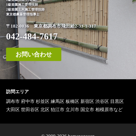
1級造園施工管理技師
2級造園土木施工管理技師
東京都農薬管理指導士
〒182-0036 東京都調布市飛田給2-33-1-317
042-484-7617
お問い合わせ
訪問エリア
調布市
府中市
杉並区
練馬区
板橋区
新宿区
渋谷区
目黒区
大田区
世田谷区
北区
狛江市
立川市
国立市
相模原市など