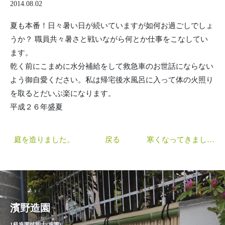
2014.08.02
夏も本番！日々暑い日が続いていますが如何お過ごしでしょ
うか？ 職員共々暑さと戦いながら何とか仕事をこなしてい
ます。
乾く前にこまめに水分補給をして救急車のお世話にならない
よう御自愛ください。私は帰宅後水風呂に入って体の火照り
濱野造園について
を取るとだいぶ楽になります。
平成２６年盛夏
施工事例
親方の日記
庭を造りました。
戻る
寒くなってきましたね。
庭師のFAQ
お問い合わせ
濱野造園
1級造園技能士(造園)